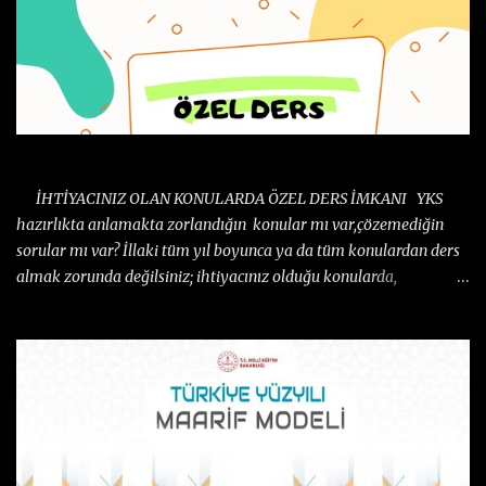
İHTİYACINIZ OLAN KONULARDA ÖZEL DERS İMKANI
İHTİYACINIZ OLAN KONULARDA ÖZEL DERS İMKANI YKS
hazırlıkta anlamakta zorlandığın konular mı var,çözemediğin
sorular mı var? İllaki tüm yıl boyunca ya da tüm konulardan ders
almak zorunda değilsiniz; ihtiyacınız olduğu konularda,
istediğiniz kadar ders alıp çözemediğin sorulara cevap
bulabilirsiniz.Başarı ne istediği bilmek ile mümkün.Gelin
görüşelim ve ihtiyacınıza göre çalışma programı yapalım.
ÜSTELİK UYGUN ÜCRETLERLE..!