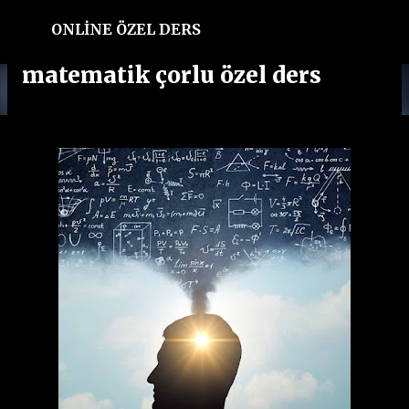
Ana içeriğe atla
ONLİNE ÖZEL DERS
matematik çorlu özel ders
UYGUN ÜCRETLER İLE
ONLİNE VE YÜZ YÜZE ÖZEL
DERS